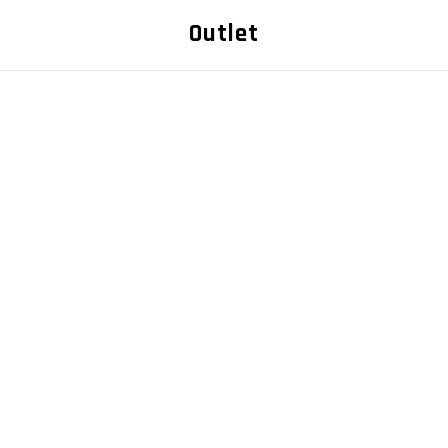
Outlet