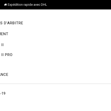
Expédition rapide avec DHL
S D’ARBITRE
MENT
II
II PRO
ANCE
2-19