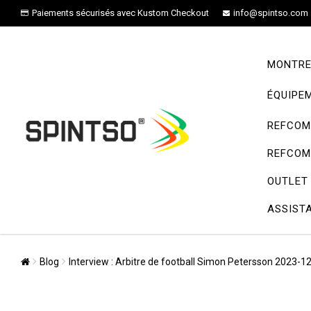
Paiements sécurisés avec Kustom Checkout
info@spintso.com
MONTRE
ÉQUIPE
REFCOM 
REFCOM 
OUTLET
ASSIST
Blog
Interview : Arbitre de football Simon Petersson 2023-1