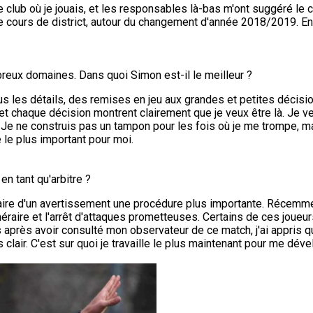
 le club où je jouais, et les responsables là-bas m'ont suggéré le c
le cours de district, autour du changement d'année 2018/2019. Ens
mbreux domaines. Dans quoi Simon est-il le meilleur ?
s les détails, des remises en jeu aux grandes et petites décis
e et chaque décision montrent clairement que je veux être là. Je 
. Je ne construis pas un tampon pour les fois où je me trompe, 
 le plus important pour moi.
en tant qu'arbitre ?
ire d'un avertissement une procédure plus importante. Récemment
raire et l'arrêt d'attaques prometteuses. Certains de ces joueur
 après avoir consulté mon observateur de ce match, j'ai appris qu
clair. C'est sur quoi je travaille le plus maintenant pour me déve