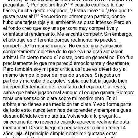
preguntan: “¿Por qué arbitras?” Y cuando explicas lo que
haces, mucha gente responde: “¿Estás loca?” o “¿Por qué te
gusta estar ahí?” Recuerdo mi primer gran partido, donde
hubo una tarjeta roja y el ambiente se puso intenso. Pero en
el fondo creo que soy una persona muy competitiva y
orientada al rendimiento. Me encanta competir. Sin embargo,
el arbitraje es diferente porque realmente no puedes
competir de la misma manera. No existe una evaluación
completamente objetiva de lo que es una gran actuación
arbitral. En cierto modo sí existe, pero en general no. Eso fue
precisamente lo que me pareció emocionante y desafiante.
Pero también soy mi peor crítica, así que es divertido y al
mismo tiempo lo peor del mundo a veces. Si jugaba un
partido y marcaba diez goles, sabía que había jugado bien
independientemente del resultado del equipo. O al revés,
sabía que había jugado mal aunque el equipo ganara. Siempre
tenía una sensación clara sobre mi rendimiento. En el
arbitraje no tienes esa medición tan clara. Y eso forma parte
de todo esto: nunca terminas de aprender y siempre sigues
desarrollándote como árbitra. Volviendo a tu pregunta…
sinceramente no recuerdo cuándo apareció realmente esta
mentalidad. Desde luego no pensaba así cuando tenía 14
años, jaja. Al principio simplemente me gustaba estar