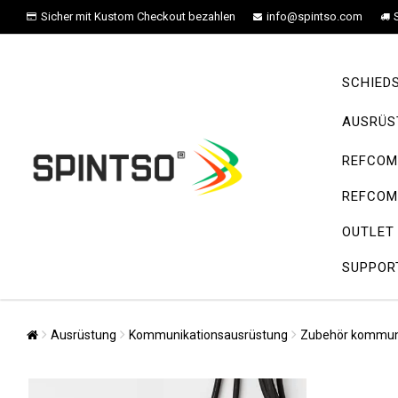
Sicher mit Kustom Checkout bezahlen
info@spintso.com
SCHIED
AUSRÜS
REFCOM 
REFCOM 
OUTLET
SUPPOR
Ausrüstung
Kommunikationsausrüstung
Zubehör kommun