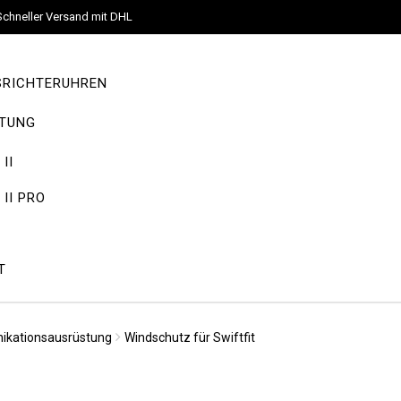
Schneller Versand mit DHL
SRICHTERUHREN
TUNG
II
II PRO
T
ikationsausrüstung
Windschutz für Swiftfit